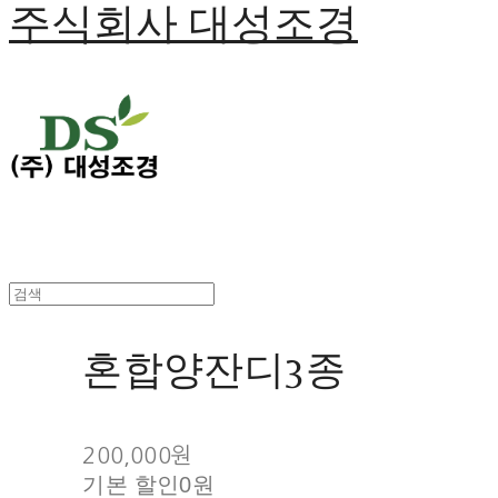
주식회사 대성조경
혼합양잔디3종
200,000원
기본 할인
0원