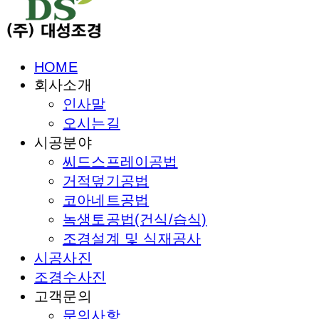
HOME
회사소개
인사말
오시는길
시공분야
씨드스프레이공법
거적덮기공법
코아네트공법
녹생토공법(건식/습식)
조경설계 및 식재공사
시공사진
조경수사진
고객문의
문의사항