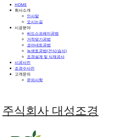
HOME
회사소개
인사말
오시는길
시공분야
씨드스프레이공법
거적덮기공법
코아네트공법
녹생토공법(건식/습식)
조경설계 및 식재공사
시공사진
조경수사진
고객문의
문의사항
주식회사 대성조경