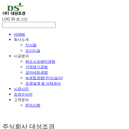
LOG IN
로그인
HOME
회사소개
인사말
오시는길
시공분야
씨드스프레이공법
거적덮기공법
코아네트공법
녹생토공법(건식/습식)
조경설계 및 식재공사
시공사진
조경수사진
고객문의
문의사항
주식회사 대성조경