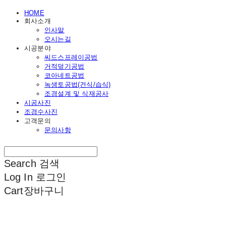
HOME
회사소개
인사말
오시는길
시공분야
씨드스프레이공법
거적덮기공법
코아네트공법
녹생토공법(건식/습식)
조경설계 및 식재공사
시공사진
조경수사진
고객문의
문의사항
Search
검색
Log In
로그인
Cart
장바구니