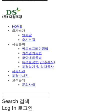
HOME
회사소개
인사말
오시는길
시공분야
씨드스프레이공법
거적덮기공법
코아네트공법
녹생토공법(건식/습식)
조경설계 및 식재공사
시공사진
조경수사진
고객문의
문의사항
Search
검색
Log In
로그인