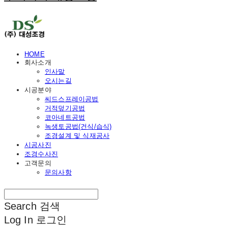
HOME
회사소개
인사말
오시는길
시공분야
씨드스프레이공법
거적덮기공법
코아네트공법
녹생토공법(건식/습식)
조경설계 및 식재공사
시공사진
조경수사진
고객문의
문의사항
Search
검색
Log In
로그인