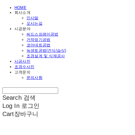
HOME
회사소개
인사말
오시는길
시공분야
씨드스프레이공법
거적덮기공법
코아네트공법
녹생토공법(건식/습식)
조경설계 및 식재공사
시공사진
조경수사진
고객문의
문의사항
Search
검색
Log In
로그인
Cart
장바구니