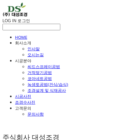
LOG IN
로그인
HOME
회사소개
인사말
오시는길
시공분야
씨드스프레이공법
거적덮기공법
코아네트공법
녹생토공법(건식/습식)
조경설계 및 식재공사
시공사진
조경수사진
고객문의
문의사항
주식회사 대성조경