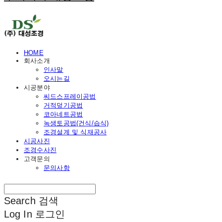
HOME
회사소개
인사말
오시는길
시공분야
씨드스프레이공법
거적덮기공법
코아네트공법
녹생토공법(건식/습식)
조경설계 및 식재공사
시공사진
조경수사진
고객문의
문의사항
Search
검색
Log In
로그인