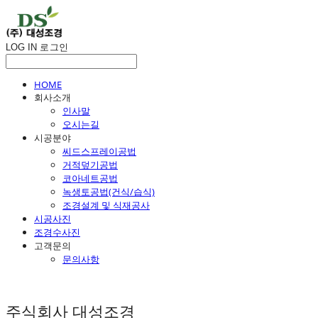
LOG IN
로그인
HOME
회사소개
인사말
오시는길
시공분야
씨드스프레이공법
거적덮기공법
코아네트공법
녹생토공법(건식/습식)
조경설계 및 식재공사
시공사진
조경수사진
고객문의
문의사항
주식회사 대성조경