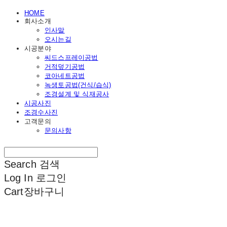
HOME
회사소개
인사말
오시는길
시공분야
씨드스프레이공법
거적덮기공법
코아네트공법
녹생토공법(건식/습식)
조경설계 및 식재공사
시공사진
조경수사진
고객문의
문의사항
Search
검색
Log In
로그인
Cart
장바구니