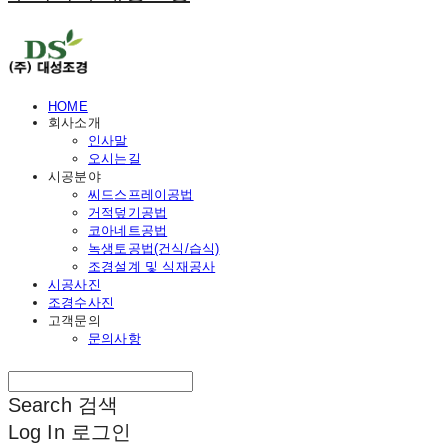
HOME
회사소개
인사말
오시는길
시공분야
씨드스프레이공법
거적덮기공법
코아네트공법
녹생토공법(건식/습식)
조경설계 및 식재공사
시공사진
조경수사진
고객문의
문의사항
Search
검색
Log In
로그인