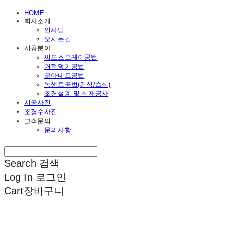
HOME
회사소개
인사말
오시는길
시공분야
씨드스프레이공법
거적덮기공법
코아네트공법
녹생토공법(건식/습식)
조경설계 및 식재공사
시공사진
조경수사진
고객문의
문의사항
Search
검색
Log In
로그인
Cart
장바구니