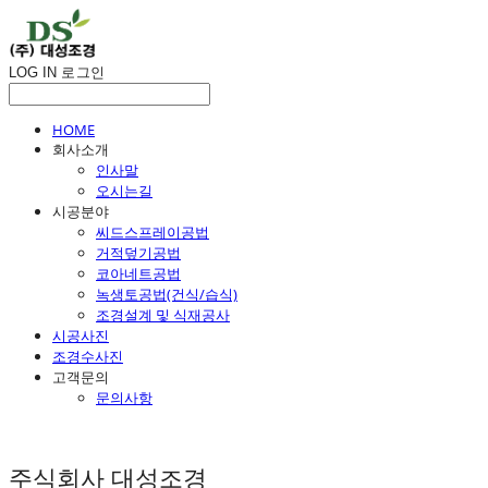
LOG IN
로그인
HOME
회사소개
인사말
오시는길
시공분야
씨드스프레이공법
거적덮기공법
코아네트공법
녹생토공법(건식/습식)
조경설계 및 식재공사
시공사진
조경수사진
고객문의
문의사항
주식회사 대성조경