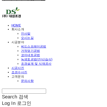
HOME
회사소개
인사말
오시는길
시공분야
씨드스프레이공법
거적덮기공법
코아네트공법
녹생토공법(건식/습식)
조경설계 및 식재공사
시공사진
조경수사진
고객문의
문의사항
Search
검색
Log In
로그인