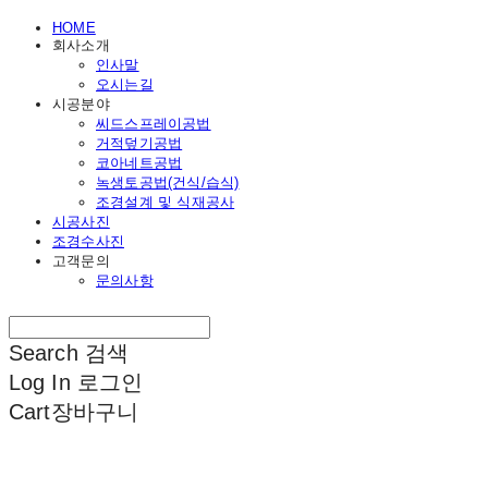
HOME
회사소개
인사말
오시는길
시공분야
씨드스프레이공법
거적덮기공법
코아네트공법
녹생토공법(건식/습식)
조경설계 및 식재공사
시공사진
조경수사진
고객문의
문의사항
Search
검색
Log In
로그인
Cart
장바구니