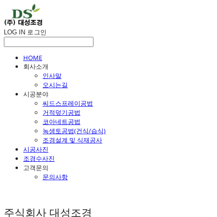
LOG IN
로그인
HOME
회사소개
인사말
오시는길
시공분야
씨드스프레이공법
거적덮기공법
코아네트공법
녹생토공법(건식/습식)
조경설계 및 식재공사
시공사진
조경수사진
고객문의
문의사항
주식회사 대성조경