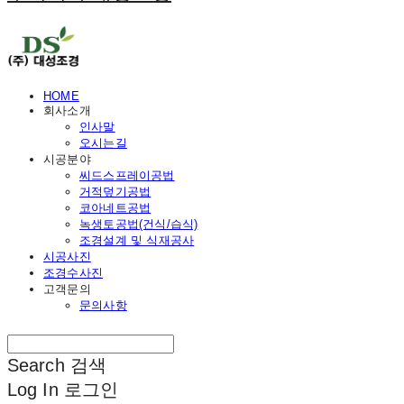
HOME
회사소개
인사말
오시는길
시공분야
씨드스프레이공법
거적덮기공법
코아네트공법
녹생토공법(건식/습식)
조경설계 및 식재공사
시공사진
조경수사진
고객문의
문의사항
Search
검색
Log In
로그인