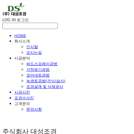
LOG IN
로그인
HOME
회사소개
인사말
오시는길
시공분야
씨드스프레이공법
거적덮기공법
코아네트공법
녹생토공법(건식/습식)
조경설계 및 식재공사
시공사진
조경수사진
고객문의
문의사항
주식회사 대성조경