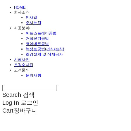
HOME
회사소개
인사말
오시는길
시공분야
씨드스프레이공법
거적덮기공법
코아네트공법
녹생토공법(건식/습식)
조경설계 및 식재공사
시공사진
조경수사진
고객문의
문의사항
Search
검색
Log In
로그인
Cart
장바구니