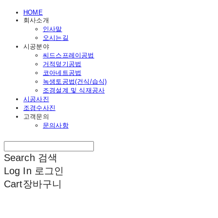
HOME
회사소개
인사말
오시는길
시공분야
씨드스프레이공법
거적덮기공법
코아네트공법
녹생토공법(건식/습식)
조경설계 및 식재공사
시공사진
조경수사진
고객문의
문의사항
Search
검색
Log In
로그인
Cart
장바구니