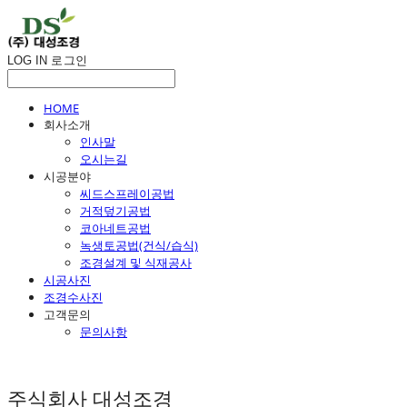
LOG IN
로그인
HOME
회사소개
인사말
오시는길
시공분야
씨드스프레이공법
거적덮기공법
코아네트공법
녹생토공법(건식/습식)
조경설계 및 식재공사
시공사진
조경수사진
고객문의
문의사항
주식회사 대성조경