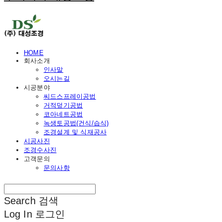
HOME
회사소개
인사말
오시는길
시공분야
씨드스프레이공법
거적덮기공법
코아네트공법
녹생토공법(건식/습식)
조경설계 및 식재공사
시공사진
조경수사진
고객문의
문의사항
Search
검색
Log In
로그인