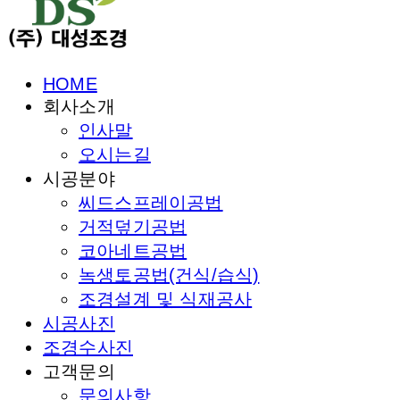
HOME
회사소개
인사말
오시는길
시공분야
씨드스프레이공법
거적덮기공법
코아네트공법
녹생토공법(건식/습식)
조경설계 및 식재공사
시공사진
조경수사진
고객문의
문의사항