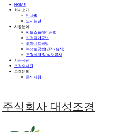
HOME
회사소개
인사말
오시는길
시공분야
씨드스프레이공법
거적덮기공법
코아네트공법
녹생토공법(건식/습식)
조경설계 및 식재공사
시공사진
조경수사진
고객문의
문의사항
주식회사 대성조경