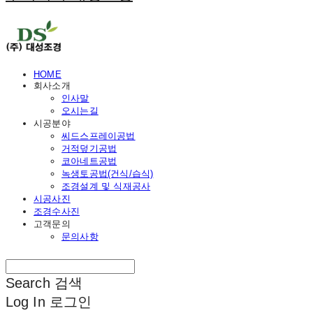
HOME
회사소개
인사말
오시는길
시공분야
씨드스프레이공법
거적덮기공법
코아네트공법
녹생토공법(건식/습식)
조경설계 및 식재공사
시공사진
조경수사진
고객문의
문의사항
Search
검색
Log In
로그인