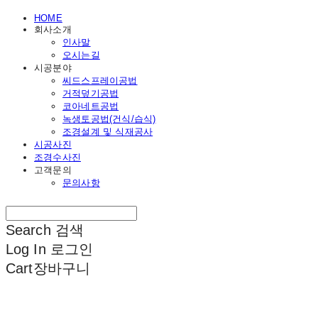
HOME
회사소개
인사말
오시는길
시공분야
씨드스프레이공법
거적덮기공법
코아네트공법
녹생토공법(건식/습식)
조경설계 및 식재공사
시공사진
조경수사진
고객문의
문의사항
Search
검색
Log In
로그인
Cart
장바구니